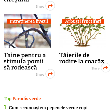
Share
Întreținerea livezii
Arbuşti fructiferi
Taine pentru a
Tăierile de
stimula pomii
rodire la coacăz
să rodească
Share
Share
Top
Paradis verde
Cum recunoaştem pepenele verde copt