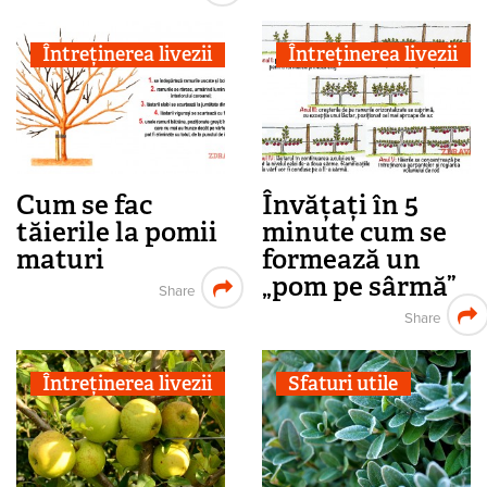
Întreținerea livezii
Întreținerea livezii
Cum se fac
Învățați în 5
tăierile la pomii
minute cum se
maturi
formează un
„pom pe sârmă”
Share
Share
Întreținerea livezii
Sfaturi utile