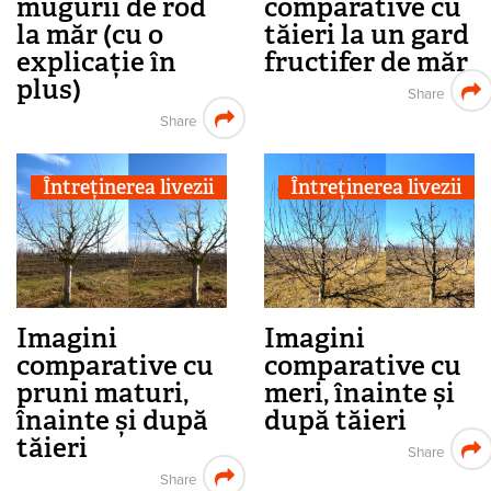
mugurii de rod
comparative cu
la măr (cu o
tăieri la un gard
explicație în
fructifer de măr
plus)
Share
Share
Întreținerea livezii
Întreținerea livezii
Imagini
Imagini
comparative cu
comparative cu
pruni maturi,
meri, înainte și
înainte și după
după tăieri
tăieri
Share
Share