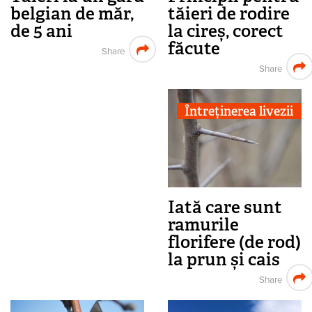
belgian de măr,
tăieri de rodire
de 5 ani
la cireș, corect
făcute
Share
Share
Întreținerea livezii
Iată care sunt
ramurile
florifere (de rod)
la prun și cais
Share