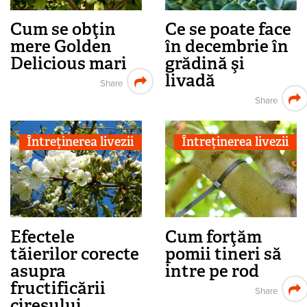
Cum se obţin
Ce se poate face
mere Golden
în decembrie în
Delicious mari
grădină şi
livadă
Share
Share
Întreținerea livezii
Întreținerea livezii
Efectele
Cum forţăm
tăierilor corecte
pomii tineri să
asupra
intre pe rod
fructificării
Share
cireşului