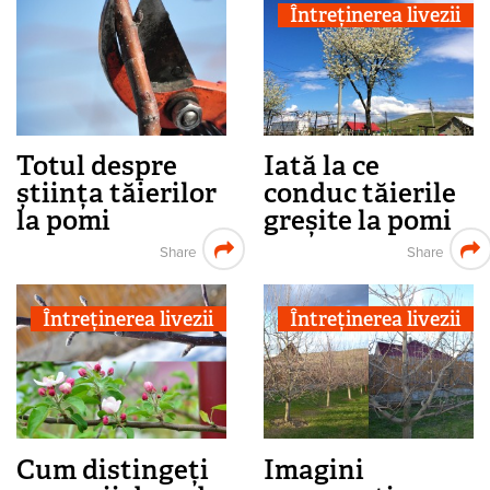
Întreținerea livezii
Totul despre
Iată la ce
știința tăierilor
conduc tăierile
la pomi
greșite la pomi
Share
Share
Întreținerea livezii
Întreținerea livezii
Cum distingeți
Imagini