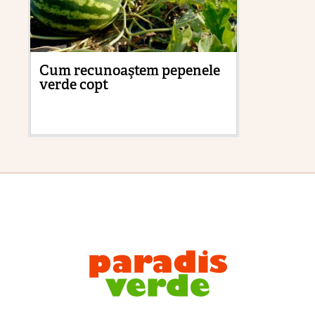
Cum recunoaştem pepenele
Fr
verde copt
mă