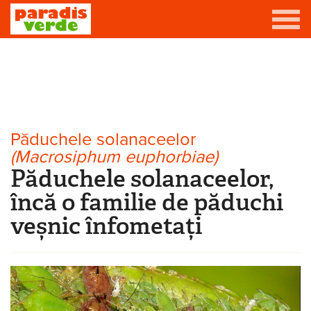
Mergi la conţinutul principal
Grădină
Livadă
Eşti aici
Viță-de-vie
Păduchele solanaceelor
(Macrosiphum euphorbiae)
Casă
Păduchele solanaceelor,
Producători de vin
încă o familie de păduchi
veșnic înfometați
Promovează afacerea ta
Contact