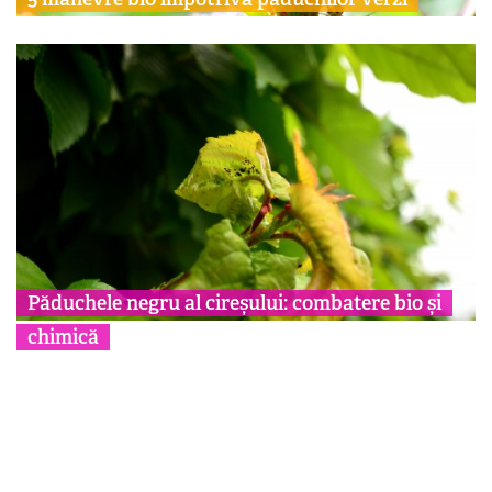
Păduchele negru al cireșului: combatere bio și
chimică