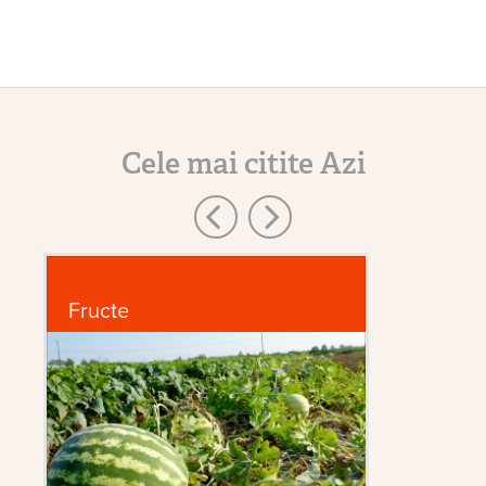
Cele mai citite Azi
Fructe
În