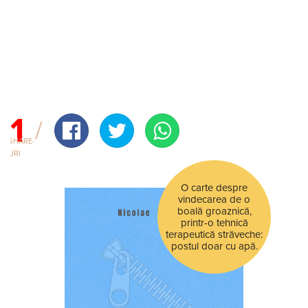
1
SHARE-
URI
O carte despre
vindecarea de o
boală groaznică,
printr-o tehnică
terapeutică străveche:
postul doar cu apă.