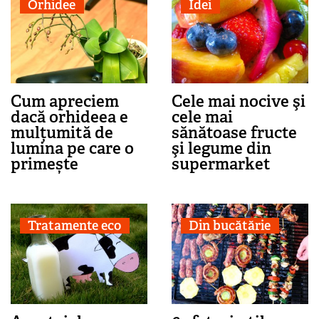
Orhidee
Idei
Cum apreciem
Cele mai nocive şi
dacă orhideea e
cele mai
mulțumită de
sănătoase fructe
lumina pe care o
şi legume din
primește
supermarket
Tratamente eco
Din bucătărie