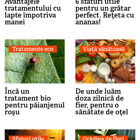
Avantajele
6 sfaturi utile
tratamentului cu
pentru un grătar
lapte împotriva
perfect. Reţeta cu
manei
ananas!
Tratamente eco
Viaţă sănătoasă
Încă un
De unde luăm
tratament bio
doza zilnică de
pentru păianjenul
fier, pentru o
roşu
sănătate de oţel
Sfaturi utile
Grădina de flori