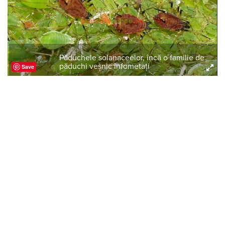
Păduchele solanaceelor, încă o familie de
păduchi veșnic înfometați
Save