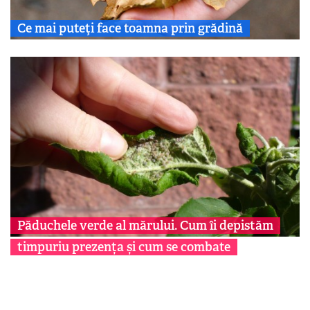
Ce mai puteţi face toamna prin grădină
Păduchele verde al mărului. Cum îi depistăm
timpuriu prezența și cum se combate