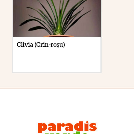
Clivia (Crin-roşu)
Pă
o 
în