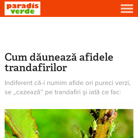
Mergi la conţinutul principal
Grădină
Livadă
Cum dăunează afidele
Eşti aici
Viță-de-vie
trandafirilor
Casă
Indiferent că-i numim afide ori pureci verzi,
Producători de vin
se
„cazează” pe trandafiri şi iată ce fac:
Promovează afacerea ta
Contact