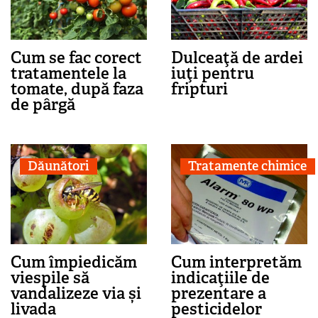
Cum se fac corect
Dulceaţă de ardei
tratamentele la
iuţi pentru
tomate, după faza
fripturi
de pârgă
Dăunători
Tratamente chimice
Cum împiedicăm
Cum interpretăm
viespile să
indicaţiile de
vandalizeze via și
prezentare a
livada
pesticidelor