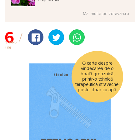
Mai multe pe zdravan.ro
6
SHARE-
URI
O carte despre
vindecarea de o
boală groaznică,
printr-o tehnică
terapeutică străveche:
postul doar cu apă.