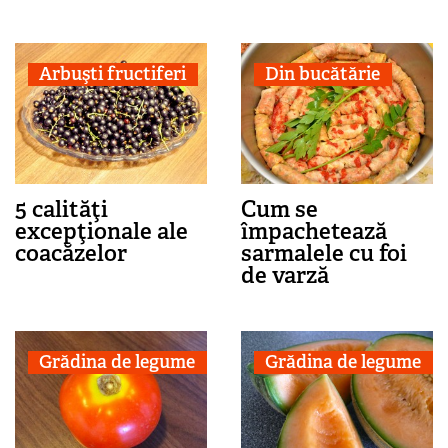
Arbuşti fructiferi
Din bucătărie
5 calităţi
Cum se
excepţionale ale
împachetează
coacăzelor
sarmalele cu foi
de varză
Grădina de legume
Grădina de legume