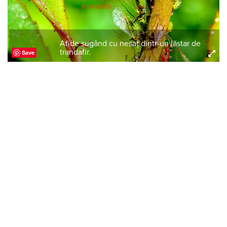
Afide sugând cu nesaţ dintr-un lăstar de
trandafir.
Save