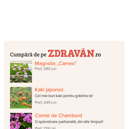
Cumpără de pe
.ro
Magnolia „Cameo”
Preț: 280 Lei
Kaki japonez
Cel mai bun kaki pentru grădina ta!
Preț: 249 Lei
Comte de Chambord
O splendoare parfumată, din alte timpuri!
Preț: 139 Lei