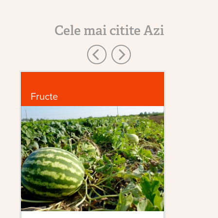
Cele mai citite Azi
Fructe
D