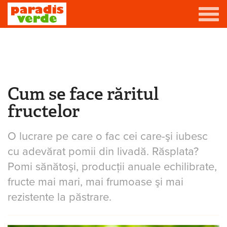
Mergi la conţinutul principal
Grădină
Livadă
Cum se face răritul
Eşti aici
Viță-de-vie
fructelor
Casă
O lucrare pe care o fac cei care-şi iubesc
Producători de vin
cu adevărat pomii din livadă. Răsplata?
Promovează afacerea ta
Pomi sănătoşi, producţii anuale echilibrate,
fructe mai mari, mai frumoase şi mai
Contact
rezistente la păstrare.