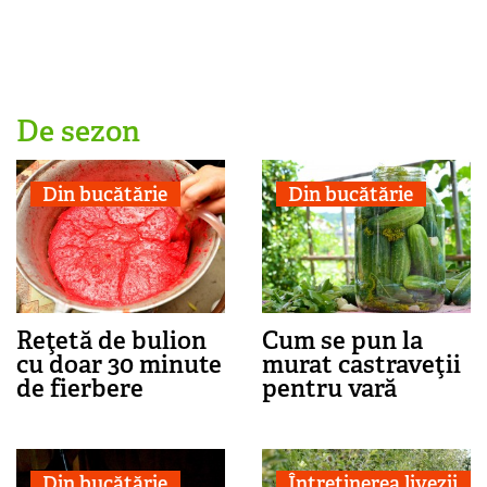
De sezon
Din bucătărie
Din bucătărie
Reţetă de bulion
Cum se pun la
cu doar 30 minute
murat castraveţii
de fierbere
pentru vară
Din bucătărie
Întreținerea livezii