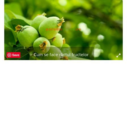
Cum se face răritul fructelor
Save