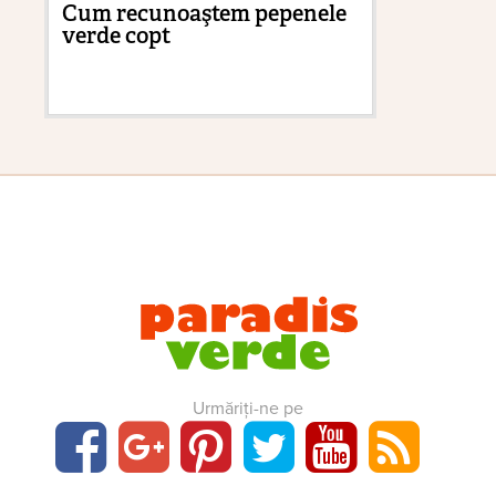
Cum recunoaştem pepenele
Du
verde copt
ca
Urmăriți-ne pe