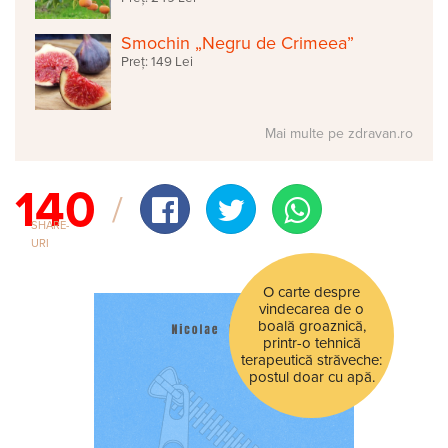
Smochin „Negru de Crimeea”
Preț: 149 Lei
Mai multe pe zdravan.ro
140
SHARE-
URI
O carte despre
vindecarea de o
boală groaznică,
printr-o tehnică
terapeutică străveche:
postul doar cu apă.