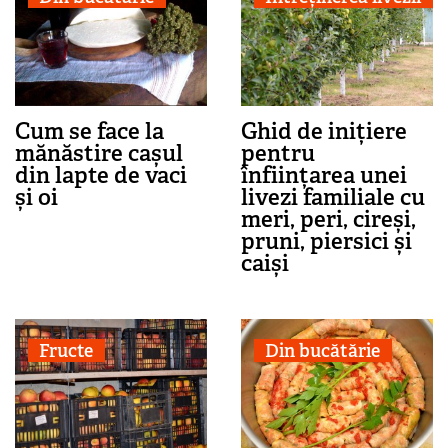
Cum se face la
Ghid de inițiere
mănăstire cașul
pentru
din lapte de vaci
înființarea unei
și oi
livezi familiale cu
meri, peri, cireși,
pruni, piersici și
caiși
Fructe
Din bucătărie