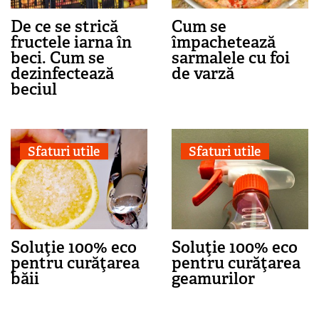
De ce se strică
Cum se
fructele iarna în
împachetează
beci. Cum se
sarmalele cu foi
dezinfectează
de varză
beciul
Sfaturi utile
Sfaturi utile
Soluţie 100% eco
Soluţie 100% eco
pentru curăţarea
pentru curăţarea
băii
geamurilor