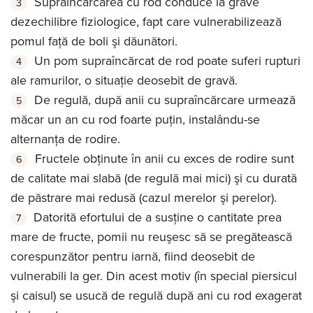
Supraîncărcarea cu rod conduce la grave
dezechilibre fiziologice, fapt care vulnerabilizează
pomul faţă de boli şi dăunători.
Un pom supraîncărcat de rod poate suferi rupturi
ale ramurilor, o situaţie deosebit de gravă.
De regulă, după anii cu supraîncărcare urmează
măcar un an cu rod foarte puţin, instalându-se
alternanţa de rodire.
Fructele obţinute în anii cu exces de rodire sunt
de calitate mai slabă (de regulă mai mici) şi cu durată
de păstrare mai redusă (cazul merelor şi perelor).
Datorită efortului de a susţine o cantitate prea
mare de fructe, pomii nu reuşesc să se pregătească
corespunzător pentru iarnă, fiind deosebit de
vulnerabili la ger. Din acest motiv (în special piersicul
şi caisul) se usucă de regulă după ani cu rod exagerat