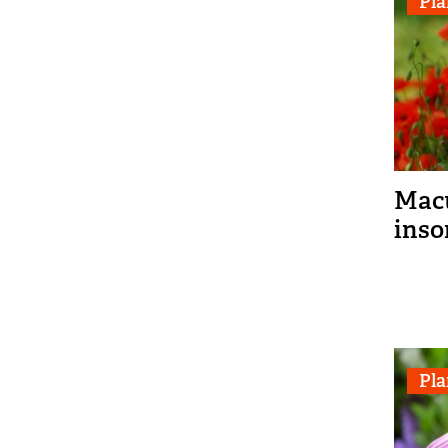
Pla
Macu
ins
Pla