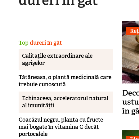
Reț
Top
dureri în gât
Calitățile extraordinare ale
agrișelor
Tătăneasa, o plantă medicinală care
trebuie cunoscută
Deco
Echinaceea, acceleratorul natural
ustu
al imunității
în g
Coacăzul negru, planta cu fructe
mai bogate în vitamina C decât
portocalele