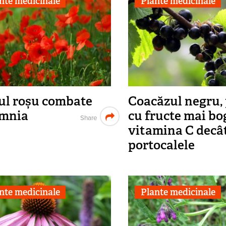
nte medicinale
Plante medicinale
l roșu combate
Coacăzul negru,
omnia
cu fructe mai bo
Share
vitamina C decâ
portocalele
nte medicinale
Plante medicinale