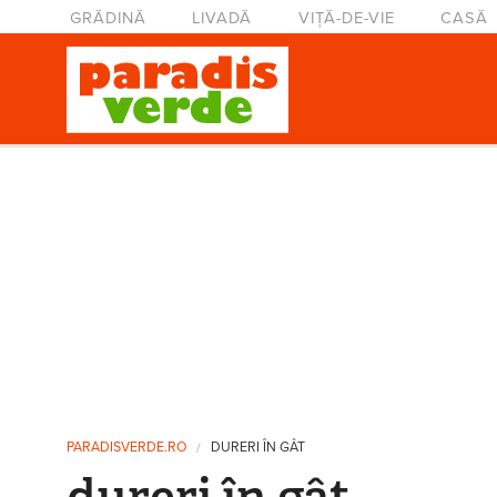
Mergi la conţinutul principal
Meniu principal
GRĂDINĂ
LIVADĂ
VIȚĂ-DE-VIE
CASĂ
Eşti aici
PARADISVERDE.RO
DURERI ÎN GÂT
dureri în gât