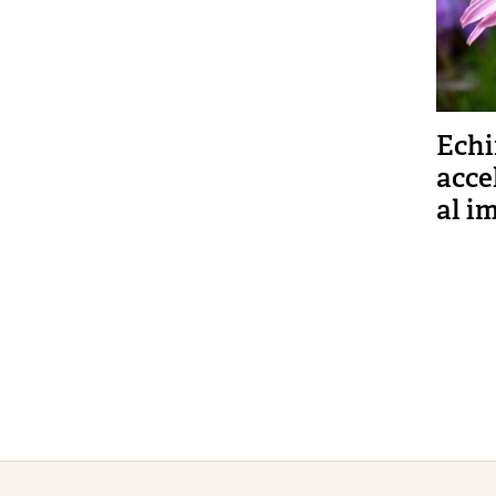
Echi
acce
al i