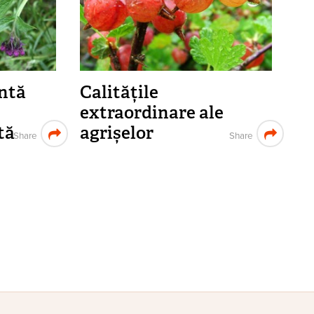
antă
Calitățile
extraordinare ale
tă
agrișelor
Share
Share