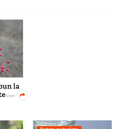
bun la
te
Share