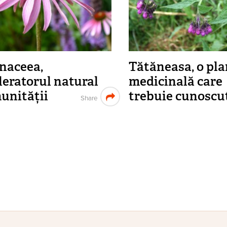
naceea,
Tătăneasa, o pl
leratorul natural
medicinală care
munității
trebuie cunoscu
Share