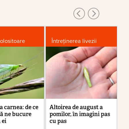
folositoare
Întreținerea livezii
R
Bă
re
tr
va
 carnea: de ce
Altoirea de august a
să ne bucure
pomilor, în imagini pas
 ei
cu pas