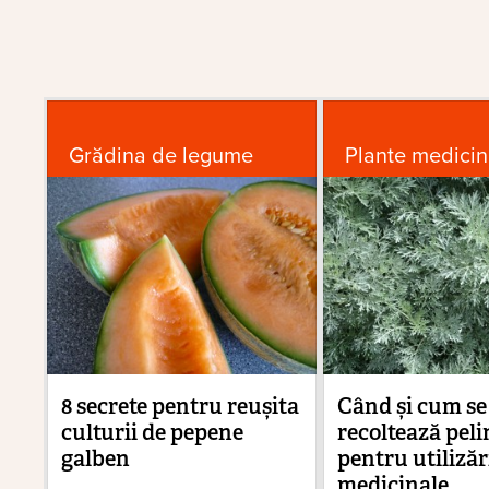
Grădina de legume
Plante medicin
8 secrete pentru reușita
Când și cum se
culturii de pepene
recoltează peli
galben
pentru utilizăr
medicinale