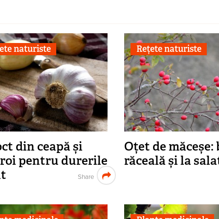
ete naturiste
Rețete naturiste
ct din ceapă și
Oțet de măceșe: 
roi pentru durerile
răceală și la sala
ât
Share