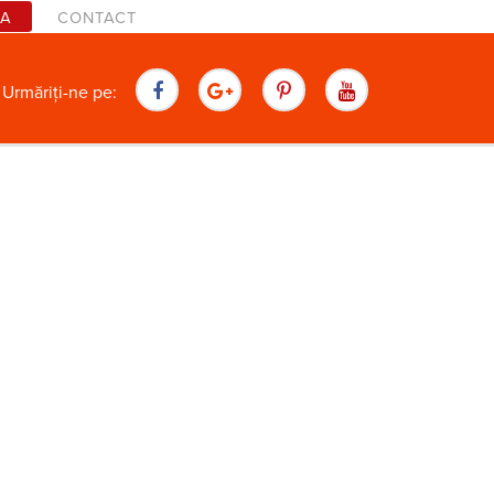
TA
CONTACT
are
Urmăriți-ne pe: