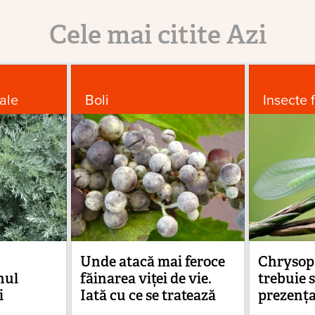
Cele mai citite Azi
ale
Boli
Insecte 
Unde atacă mai feroce
Chrysopa
nul
făinarea viței de vie.
trebuie 
i
Iată cu ce se tratează
prezența