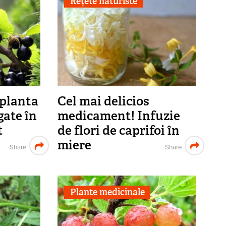
Rețete naturiste
 planta
Cel mai delicios
gate în
medicament! Infuzie
t
de flori de caprifoi în
miere
Share
Share
Plante medicinale