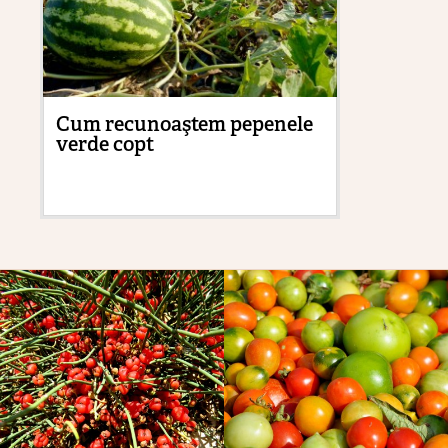
Cum recunoaştem pepenele
Cu
verde copt
pă