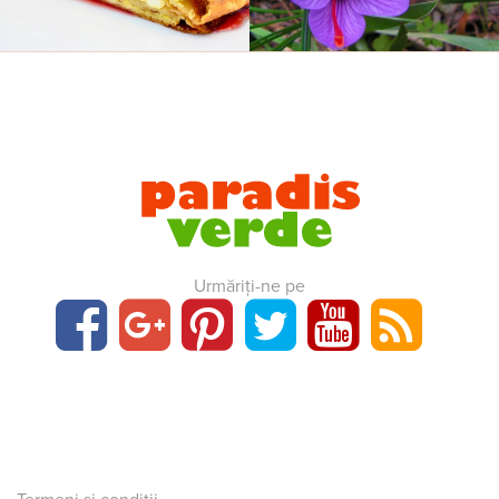
Urmăriți-ne pe