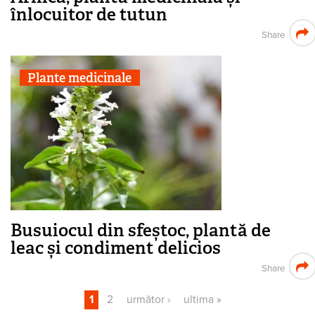
înlocuitor de tutun
Share
Plante medicinale
Busuiocul din sfeștoc, plantă de
leac și condiment delicios
Share
1
2
următor ›
ultima »
Pagini