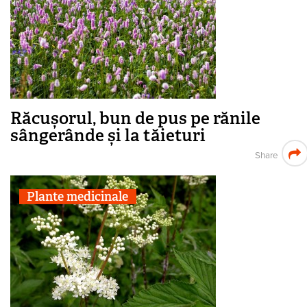
Răcușorul, bun de pus pe rănile
sângerânde și la tăieturi
Share
Plante medicinale