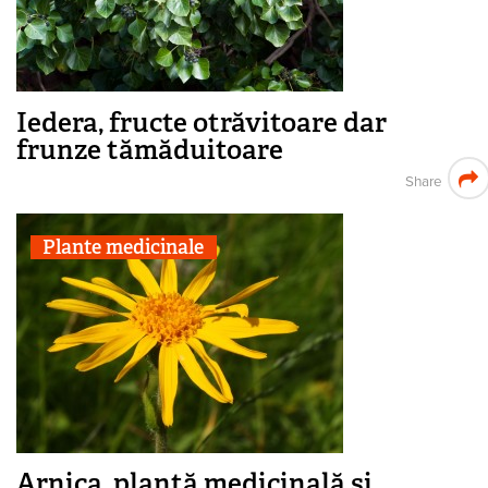
Iedera, fructe otrăvitoare dar
frunze tămăduitoare
Share
Plante medicinale
Arnica, plantă medicinală și