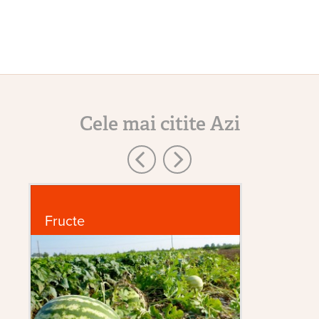
Cele mai citite Azi
Fructe
G