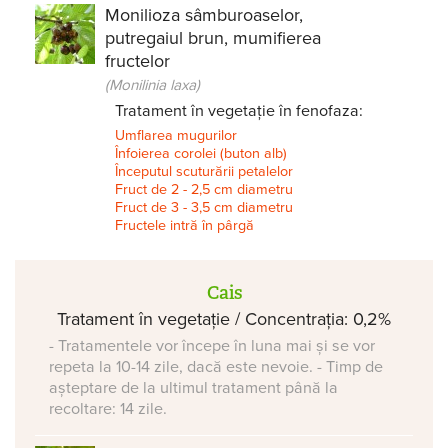
Monilioza sâmburoaselor,
putregaiul brun, mumifierea
fructelor
(Monilinia laxa)
Tratament în vegetație în fenofaza:
Umflarea mugurilor
Înfoierea corolei (buton alb)
Începutul scuturării petalelor
Fruct de 2 - 2,5 cm diametru
Fruct de 3 - 3,5 cm diametru
Fructele intră în pârgă
Cais
Tratament în vegetație / Concentrația: 0,2%
- Tratamentele vor începe în luna mai și se vor
repeta la 10-14 zile, dacă este nevoie. - Timp de
așteptare de la ultimul tratament până la
recoltare: 14 zile.