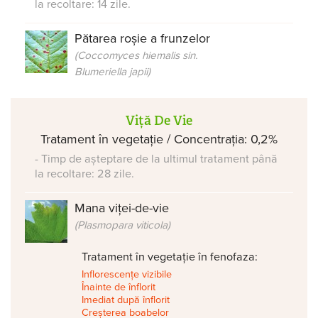
la recoltare: 14 zile.
Pătarea roșie a frunzelor
(Coccomyces hiemalis sin.
Blumeriella japii)
Viță De Vie
Tratament în vegetație / Concentrația: 0,2%
- Timp de așteptare de la ultimul tratament până
la recoltare: 28 zile.
Mana viței-de-vie
(Plasmopara viticola)
Tratament în vegetație în fenofaza:
Inflorescențe vizibile
Înainte de înflorit
Imediat după înflorit
Creșterea boabelor