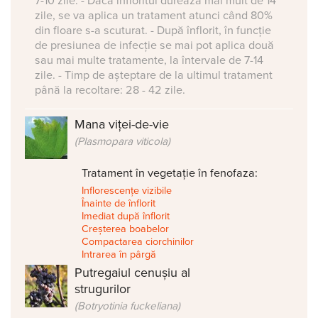
7-10 zile. - Dacă înfloritul durează mai mult de 14
zile, se va aplica un tratament atunci când 80%
din floare s-a scuturat. - După înflorit, în funcție
de presiunea de infecție se mai pot aplica două
sau mai multe tratamente, la întervale de 7-14
zile. - Timp de așteptare de la ultimul tratament
până la recoltare: 28 - 42 zile.
Mana viței-de-vie
(Plasmopara viticola)
Tratament în vegetație în fenofaza:
Inflorescențe vizibile
Înainte de înflorit
Imediat după înflorit
Creșterea boabelor
Compactarea ciorchinilor
Intrarea în pârgă
Putregaiul cenușiu al
strugurilor
(Botryotinia fuckeliana)