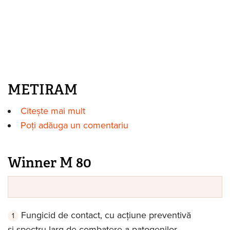
METIRAM
Citește mai mult
despre METIRAM
Poți adăuga un comentariu
Winner M 80
Fungicid de contact, cu acțiune preventivă
și spectru larg de combatere a patogenilor.