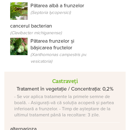
Pătarea albă a frunzelor
(Septoria lycopersici)
cancerul bacterian
(Clavibacter michiganense)
Pătarea frunzelor și
bășicarea fructelor
(Xanthomonas campestris pv.
vesicatoria)
Castraveți
Tratament în vegetație / Concentrația: 0,2%
- Se vor aplica tratamente la primele semne de
boală. - Asigurați-vă că soluția acoperă și partea
inferioară a frunzelor. - Timp de așteptare de la
ultimul tratament până la recoltare: 3 zile.
alternarioza