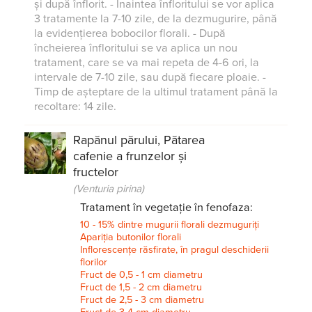
și după înflorit. - Înaintea înfloritului se vor aplica
3 tratamente la 7-10 zile, de la dezmugurire, până
la evidențierea bobocilor florali. - După
încheierea înfloritului se va aplica un nou
tratament, care se va mai repeta de 4-6 ori, la
intervale de 7-10 zile, sau după fiecare ploaie. -
Timp de așteptare de la ultimul tratament până la
recoltare: 14 zile.
Rapănul părului, Pătarea
cafenie a frunzelor și
fructelor
(Venturia pirina)
Tratament în vegetație în fenofaza:
10 - 15% dintre mugurii florali dezmuguriți
Apariția butonilor florali
Inflorescențe răsfirate, în pragul deschiderii
florilor
Fruct de 0,5 - 1 cm diametru
Fruct de 1,5 - 2 cm diametru
Fruct de 2,5 - 3 cm diametru