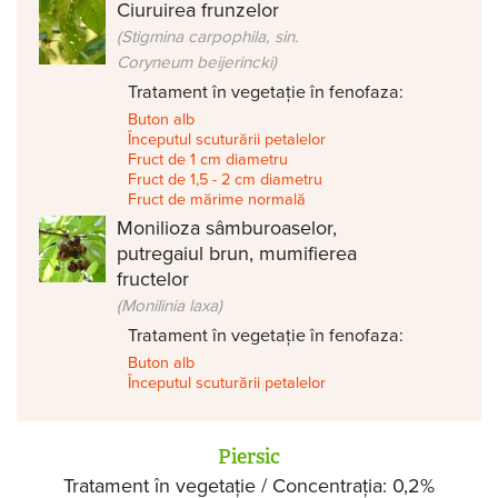
Ciuruirea frunzelor
(Stigmina carpophila, sin.
Coryneum beijerincki)
Tratament în vegetație în fenofaza:
Buton alb
Începutul scuturării petalelor
Fruct de 1 cm diametru
Fruct de 1,5 - 2 cm diametru
Fruct de mărime normală
Monilioza sâmburoaselor,
putregaiul brun, mumifierea
fructelor
(Monilinia laxa)
Tratament în vegetație în fenofaza:
Buton alb
Începutul scuturării petalelor
Piersic
Tratament în vegetație / Concentrația: 0,2%