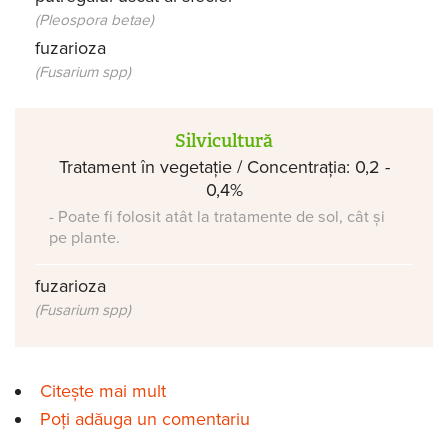
(Pleospora betae)
fuzarioza
(Fusarium spp)
Silvicultură
Tratament în vegetație / Concentrația: 0,2 -
0,4%
- Poate fi folosit atât la tratamente de sol, cât și
pe plante.
fuzarioza
(Fusarium spp)
Citește mai mult
despre Vondozeb 75 DG
Poți adăuga un comentariu