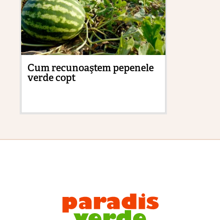
Cum recunoaştem pepenele
Ma
verde copt
sol
tr