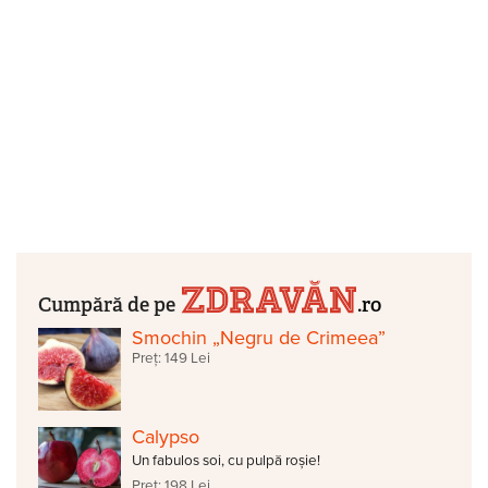
Cumpără de pe
.ro
Smochin „Negru de Crimeea”
Preț: 149 Lei
Calypso
Un fabulos soi, cu pulpă roșie!
Preț: 198 Lei