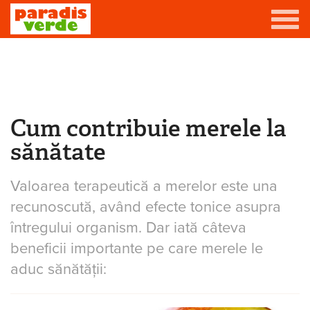
Mergi la conţinutul principal
Grădină
Livadă
Cum contribuie merele la
Eşti aici
Viță-de-vie
sănătate
Casă
Valoarea terapeutică a merelor este una
Producători de vin
recunoscută, având efecte tonice asupra
Promovează afacerea ta
întregului organism. Dar iată câteva
beneficii importante pe care merele le
Contact
aduc sănătății: