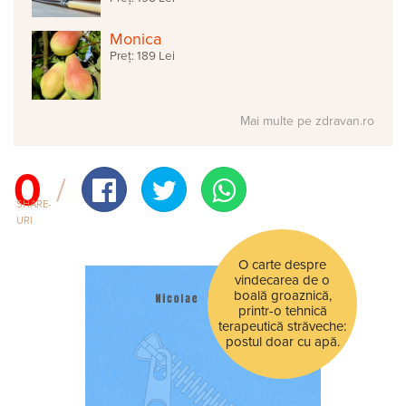
Monica
Preț: 189 Lei
Mai multe pe zdravan.ro
0
SHARE-
URI
O carte despre
vindecarea de o
boală groaznică,
printr-o tehnică
terapeutică străveche:
postul doar cu apă.