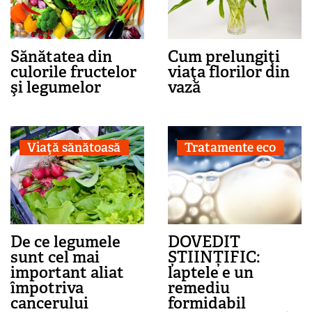
Sănătatea din
Cum prelungiţi
culorile fructelor
viaţa florilor din
şi legumelor
vază
Viaţă sănătoasă
Tratamente eco
De ce legumele
DOVEDIT
sunt cel mai
ȘTIINȚIFIC:
important aliat
laptele e un
împotriva
remediu
cancerului
formidabil