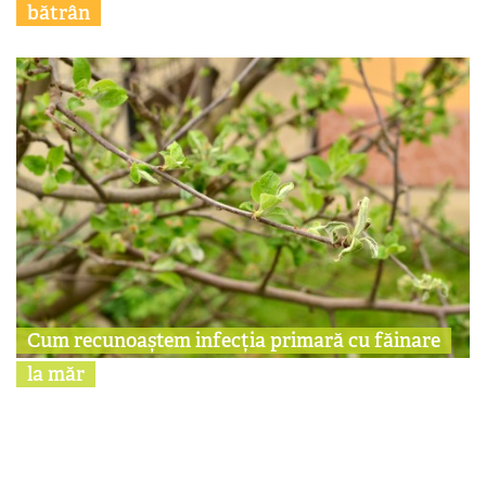
bătrân
Cum recunoaștem infecția primară cu făinare
la măr