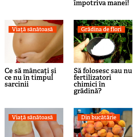
împotriva manei!
Viaţă sănătoasă
Grădina de flori
Ce să mâncați şi
Să folosesc sau nu
ce nu în timpul
fertilizatori
sarcinii
chimici în
grădină?
Viaţă sănătoasă
Din bucătărie