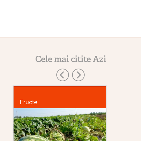
Cele mai citite Azi
Fructe
Bo