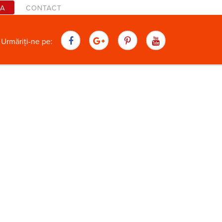
TA
CONTACT
are
Urmăriți-ne pe: