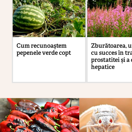
Cum recunoaştem
Zburătoarea, ut
pepenele verde copt
cu succes în tr
prostatitei și a
hepatice