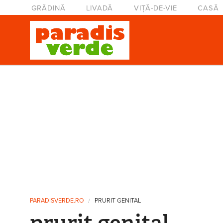
Mergi la conţinutul principal
Meniu principal
GRĂDINĂ
LIVADĂ
VIȚĂ-DE-VIE
CASĂ
Eşti aici
PARADISVERDE.RO
PRURIT GENITAL
prurit genital