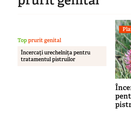
Pla
Top
prurit genital
Încercați urechelnița pentru
tratamentul pistruilor
Înce
pent
pist