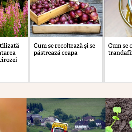
ilizată
Cum se recoltează şi se
Cum se o
atarea
păstrează ceapa
trandafi
 cirozei