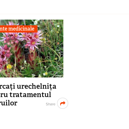
nte medicinale
rcați urechelnița
ru tratamentul
ruilor
Share