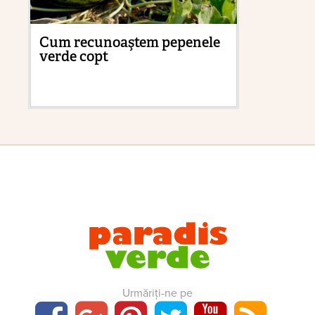
Cum recunoaştem pepenele
Pă
verde copt
ne
Urmăriți-ne pe