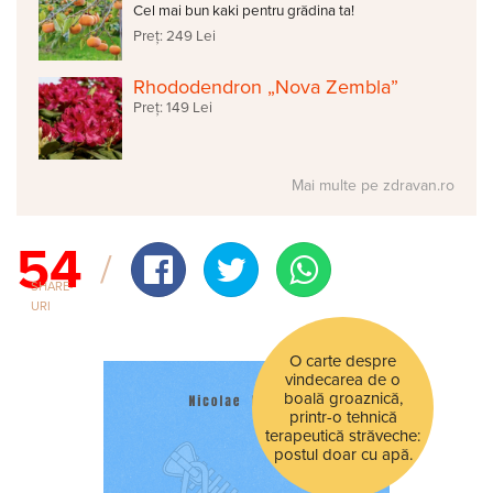
Cel mai bun kaki pentru grădina ta!
Preț: 249 Lei
Rhododendron „Nova Zembla”
Preț: 149 Lei
Mai multe pe zdravan.ro
54
SHARE-
URI
O carte despre
vindecarea de o
boală groaznică,
printr-o tehnică
terapeutică străveche:
postul doar cu apă.