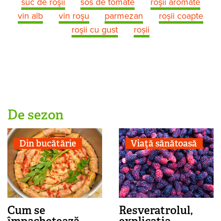
suc de roşii
sos de tomate
roşii aromate
vin alb
vin roşu
parmezan
roșii coapte
roşii cu gust
roșii
De sezon
Din bucătărie
Viaţă sănătoasă
Cum se
Resveratrolul,
împachetează
explicația